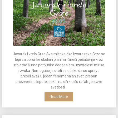
Javorak i vrelo Grze Sva mistika oko izvora reke Grze se
lepi za obronke okolnih planina, čineći pešačenje kroz
stoletne šume potpunim događajem uzavrelosti mirisa
i zvuka. Nemoguće je oteti se utisku da se upravo
preseljavaš u jedan fenomenalan svet, prepun
unezverene lepote, dok ti na oči kidišu rafali golicave
svetlosti...
Read More