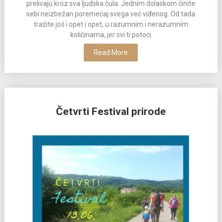
prelivaju kroz sva ljudska čula. Jednim dolaskom činite
sebi neizbežan poremećaj svega već viđenog. Od tada
tražite još i opet i opet, u razumnim i nerazumnim
količinama, jer svi ti potoci
Read More
Četvrti Festival prirode