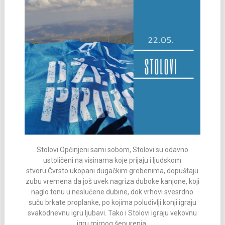
Stolovi Opčinjeni sami sobom, Stolovi su odavno
ustoličeni na visinama koje prijaju i ljudskom
stvoru.Čvrsto ukopani dugačkim grebenima, dopuštaju
zubu vremena da još uvek nagriza duboke kanjone, koji
naglo tonu u neslućene dubine, dok vrhovi svesrdno
suču brkate proplanke, po kojima poludivlji konji igraju
svakodnevnu igru ljubavi. Tako i Stolovi igraju vekovnu
igru mirnog šepurenja,