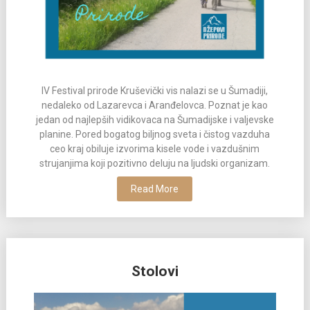
IV Festival prirode Kruševički vis nalazi se u Šumadiji,
nedaleko od Lazarevca i Aranđelovca. Poznat je kao
jedan od najlepših vidikovaca na Šumadijske i valjevske
planine. Pored bogatog biljnog sveta i čistog vazduha
ceo kraj obiluje izvorima kisele vode i vazdušnim
strujanjima koji pozitivno deluju na ljudski organizam.
Read More
Stolovi