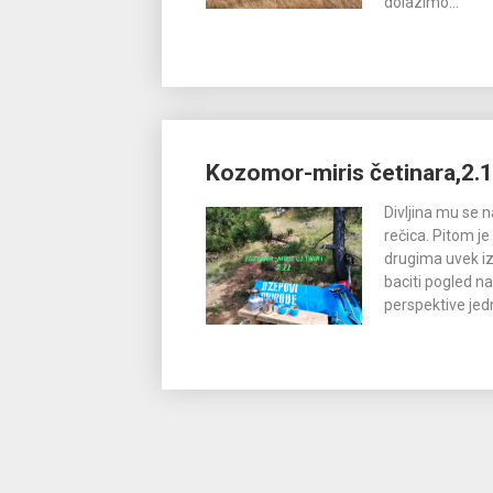
dolazimo...
Kozomor-miris četinara,2.1
Divljina mu se 
rečica. Pitom j
drugima uvek iz
baciti pogled na 
perspektive jed