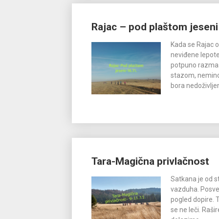
Rajac – pod plaštom jeseni
Kada se Rajac o
neviđene lepote.
potpuno razmaš
stazom, nemino
bora nedoživljen
Tara-Magična privlačnost
Satkana je od s
vazduha. Posve
pogled dopire. T
se ne leči. Raši