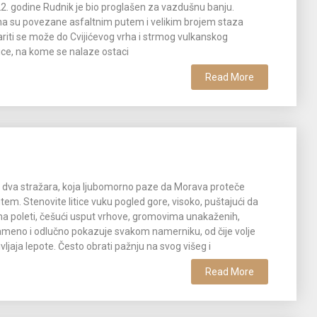
22. godine Rudnik je bio proglašen za vazdušnu banju.
ina su povezane asfaltnim putem i velikim brojem staza
nariti se može do Cvijićevog vrha i strmog vulkanskog
ice, na kome se nalaze ostaci
Read More
d dva stražara, koja ljubomorno paze da Morava proteče
tem. Stenovite litice vuku pogled gore, visoko, puštajući da
a poleti, češući usput vrhove, gromovima unakaženih,
tameno i odlučno pokazuje svakom namerniku, od čije volje
vljaja lepote. Često obrati pažnju na svog višeg i
Read More