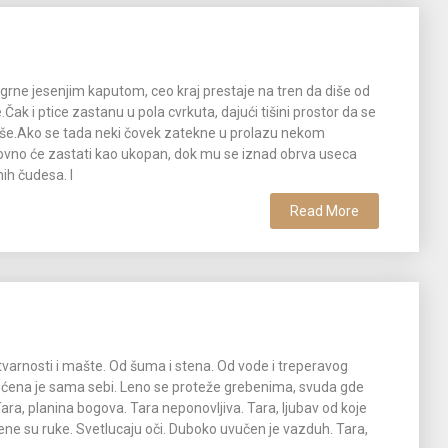
grne jesenjim kaputom, ceo kraj prestaje na tren da diše od
Čak i ptice zastanu u pola cvrkuta, dajući tišini prostor da se
e.Ako se tada neki čovek zatekne u prolazu nekom
vno će zastati kao ukopan, dok mu se iznad obrva useca
ih čudesa. I
Read More
tvarnosti i mašte. Od šuma i stena. Od vode i treperavog
ćena je sama sebi. Leno se proteže grebenima, svuda gde
ara, planina bogova. Tara neponovljiva. Tara, ljubav od koje
rene su ruke. Svetlucaju oči. Duboko uvučen je vazduh. Tara,