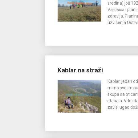
sredina) još 19
Varošica i plan
zdravlja. Plani
uzvišenja Ostrv
Kablar na straži
Kablar, jedan o
mirno svojim pu
skupa sa pticam
stabala. Vrlo s
zavisi ugao doži