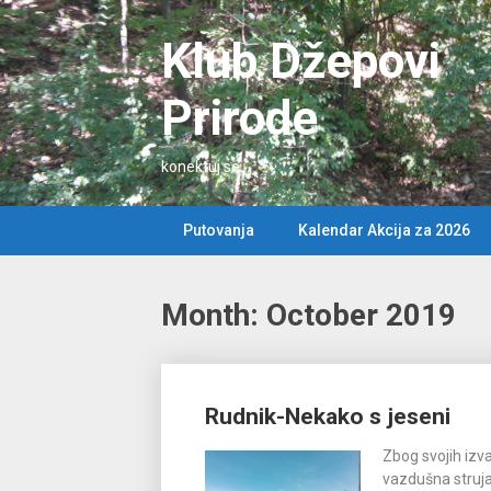
Skip
to
Klub Džepovi
content
Prirode
konektuj se…
Putovanja
Kalendar Akcija za 2026
Month: October 2019
Posts
Rudnik-Nekako s jeseni
navigation
Zbog svojih izv
vazdušna struja