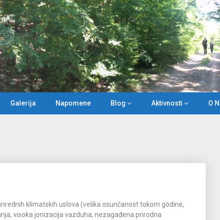
Galerija
Napomene
Blog
Aktivnosti
O 
anrednih klimatskih uslova (velika osunčanost tokom godine,
nja, visoka jonizacija vazduha, nezagađena prirodna