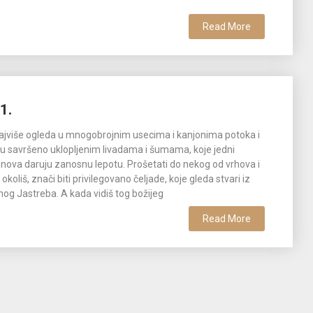
Read More
1.
najviše ogleda u mnogobrojnim usecima i kanjonima potoka i
e u savršeno uklopljenim livadama i šumama, koje jedni
nova daruju zanosnu lepotu. Prošetati do nekog od vrhova i
okoliš, znači biti privilegovano čeljade, koje gleda stvari iz
nog Jastreba. A kada vidiš tog božijeg
Read More